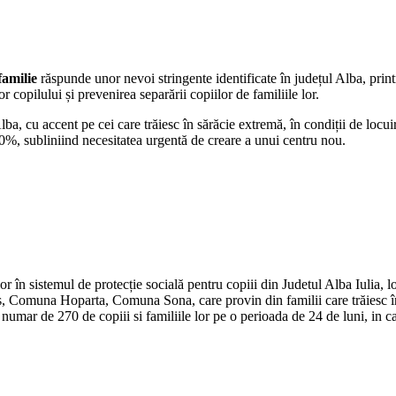
familie
răspunde unor nevoi stringente identificate în județul Alba, printr
r copilului și prevenirea separării copiilor de familiile lor.
 Alba, cu accent pe cei care trăiesc în sărăcie extremă, în condiții de loc
100%, subliniind necesitatea urgentă de creare a unui centru nou.
lor în sistemul de protecție socială pentru copiii din Judetul Alba Iulia
omuna Hoparta, Comuna Sona, care provin din familii care trăiesc în s
un numar de 270 de copiii si familiile lor pe o perioada de 24 de luni, in 