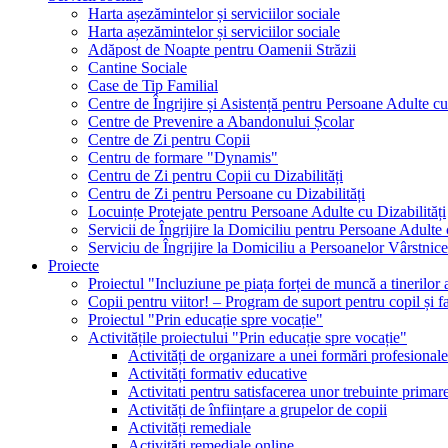
Harta așezămintelor și serviciilor sociale
Harta așezămintelor și serviciilor sociale
Adăpost de Noapte pentru Oamenii Străzii
Cantine Sociale
Case de Tip Familial
Centre de Îngrijire și Asistență pentru Persoane Adulte cu 
Centre de Prevenire a Abandonului Școlar
Centre de Zi pentru Copii
Centru de formare "Dynamis"
Centru de Zi pentru Copii cu Dizabilități
Centru de Zi pentru Persoane cu Dizabilități
Locuințe Protejate pentru Persoane Adulte cu Dizabilități
Servicii de Îngrijire la Domiciliu pentru Persoane Adulte 
Serviciu de Îngrijire la Domiciliu a Persoanelor Vârstnice
Proiecte
Proiectul "Incluziune pe piața forței de muncă a tinerilo
Copii pentru viitor! – Program de suport pentru copil și f
Proiectul "Prin educație spre vocație"
Activitățile proiectului "Prin educație spre vocație"
Activități de organizare a unei formări profesional
Activități formativ educative
Activitati pentru satisfacerea unor trebuinte primar
Activități de înființare a grupelor de copii
Activități remediale
Activități remediale online