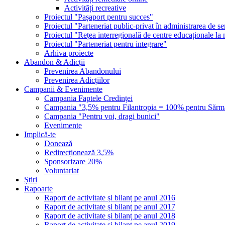
Activități recreative
Proiectul "Pașaport pentru succes"
Proiectul "Parteneriat public-privat în administrarea de s
Proiectul "Rețea interregională de centre educaționale la 
Proiectul "Parteneriat pentru integrare"
Arhiva proiecte
Abandon & Adicții
Prevenirea Abandonului
Prevenirea Adicțiilor
Campanii & Evenimente
Campania Faptele Credinței
Campania "3,5% pentru Filantropia = 100% pentru Sărm
Campania "Pentru voi, dragi bunici"
Evenimente
Implică-te
Donează
Redirecționează 3,5%
Sponsorizare 20%
Voluntariat
Știri
Rapoarte
Raport de activitate și bilanț pe anul 2016
Raport de activitate și bilanț pe anul 2017
Raport de activitate și bilanț pe anul 2018
Raport de activitate și bilanț pe anul 2019