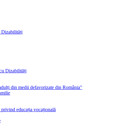
Dizabilități
cu Dizabilități
r adulți din medii defavorizate din România"
amilie
e privind educația vocațională
e