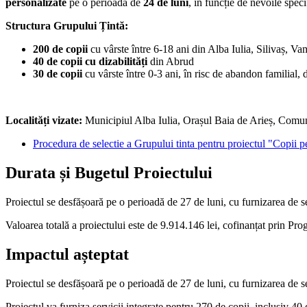
personalizate
pe o perioadă de
24 de luni
, în funcție de nevoile speci
Structura Grupului Țintă:
200 de copii
cu vârste între 6-18 ani din Alba Iulia, Silivaș, 
40 de copii cu dizabilități
din Abrud
30 de copii
cu vârste între 0-3 ani, în risc de abandon familial, 
Localități vizate:
Municipiul Alba Iulia, Orașul Baia de Arieș, Com
Procedura de selectie a Grupului tinta pentru proiectul "Copii 
Durata și Bugetul
Proiectului
Proiectul se desfășoară pe o perioadă de 27 de luni, cu furnizarea de se
Valoarea totală a proiectului este de 9.914.146 lei, cofinanțat p
Impactul
așteptat
Proiectul se desfășoară pe o perioadă de 27 de luni, cu furnizarea de se
Proiectul va furniza servicii integrate pentru 270 de copii, inclusiv 40 