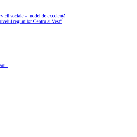
ervicii sociale – model de excelență"
nivelul regiunilor Centru și Vest"
ani"