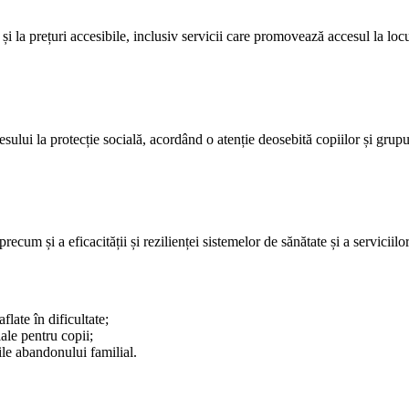
e și la prețuri accesibile, inclusiv servicii care promovează accesul la loc
ului la protecție socială, acordând o atenție deosebită copiilor și grupu
precum și a eficacității și rezilienței sistemelor de sănătate și a serviciil
flate în dificultate;
iale pentru copii;
rile abandonului familial.