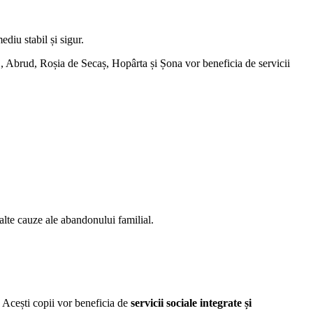
ediu stabil și sigur.
laj, Abrud, Roșia de Secaș, Hopârta și Șona vor beneficia de servicii
 alte cauze ale abandonului familial.
e. Acești copii vor beneficia de
servicii sociale integrate și