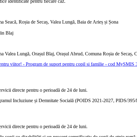
fice identificate pentru fiecare caz.
Vama Seacă, Roșia de Secaș, Valea Lungă, Baia de Arieș și Șona
din Blaj
una Valea Lungă, Orașul Blaj, Orașul Abrud, Comuna Roșia de Secaș, 
pentru viitor! - Program de suport pentru copil si familie - cod MySMIS
rvicii directe pentru o perioadă de 24 de luni.
rin Programul Incluziune și Demnitate Socială (POIDS 2021-2027, PID
rvicii directe pentru o perioadă de 24 de luni.
de copii cu dizabilități și un procent semnificativ de copii de etnie romă ș