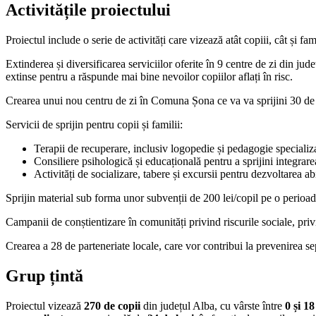
Activitățile
proiectului
Proiectul include o serie de activități care vizează atât copiii, cât și fa
Extinderea și diversificarea serviciilor oferite în 9 centre de zi din j
extinse pentru a răspunde mai bine nevoilor copiilor aflați în risc.
Crearea unui nou centru de zi în Comuna Șona ce va va sprijini 30 de copi
Servicii de sprijin pentru copii și familii:
Terapii de recuperare, inclusiv logopedie și pedagogie specializat
Consiliere psihologică și educațională pentru a sprijini integrar
Activități de socializare, tabere și excursii pentru dezvoltarea ab
Sprijin material sub forma unor subvenții de 200 lei/copil pe o perioad
Campanii de conștientizare în comunități privind riscurile sociale, priv
Crearea a 28 de parteneriate locale, care vor contribui la prevenirea sep
Grup
țintă
Proiectul vizează
270 de copii
din județul Alba, cu vârste între
0 și 18