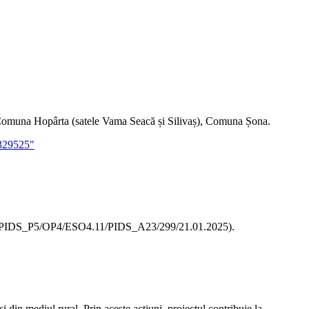
Comuna Hopârta (satele Vama Seacă și Silivaș), Comuna Șona.
 329525"
S/395/PIDS_P5/OP4/ESO4.11/PIDS_A23/299/21.01.2025).
i din mediul rural. Prin aceste acțiuni, proiectul contribuie la