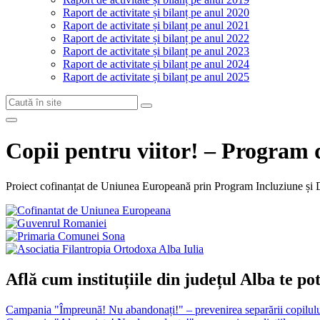
Raport de activitate și bilanț pe anul 2020
Raport de activitate și bilanț pe anul 2021
Raport de activitate și bilanț pe anul 2022
Raport de activitate și bilanț pe anul 2023
Raport de activitate și bilanț pe anul 2024
Raport de activitate și bilanț pe anul 2025
Copii pentru viitor! – Program d
Proiect cofinanțat de Uniunea Europeană prin Program Incluziune ș
Află cum instituțiile din județul Alba te pot
Campania "Împreună! Nu abandonați!" – prevenirea separării copilulu