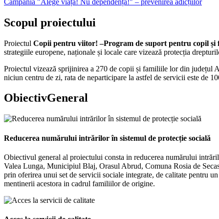
Campania "Alege viața! Nu dependența!" – prevenirea adicțiilor
Scopul
proiectului
Proiectul
Copii pentru viitor! –Program de suport pentru copil și 
strategiile europene, naționale și locale care vizează protecția drepturilo
Proiectul vizează sprijinirea a 270 de copii și familiile lor din județul
niciun centru de zi, rata de neparticipare la astfel de servicii este de 
Obiectiv
General
Reducerea numărului intrărilor în sistemul de protecție socială
Obiectivul general al proiectului consta in reducerea numărului intrări
Valea Lunga, Municipiul Blaj, Orasul Abrud, Comuna Rosia de Secas, C
prin oferirea unui set de servicii sociale integrate, de calitate pentru 
mentinerii acestora in cadrul familiilor de origine.