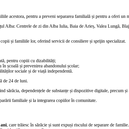
miliile acestora, pentru a preveni separarea familială și pentru a oferi un m
udețul Alba: Centrele de zi din Alba Iulia, Baia de Arieș, Valea Lungă, B
i și familiile lor, oferind servicii de consiliere și sprijin specializat.
ă, pentru copiii cu dizabilități;
ea în școală și prevenirea abandonului școlar;
ilităților sociale și de viață independentă.
ă de 24 de luni.
ind sărăcia, dependențele de substanțe și dispozitive digitale, precum și
arării familiale și la integrarea copiilor în comunitate.
 ani
, care trăiesc în sărăcie și sunt expuși riscului de separare de famili