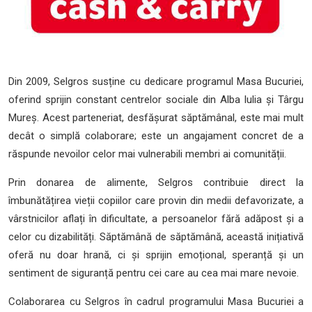
Din 2009, Selgros susține cu dedicare programul Masa Bucuriei,
oferind sprijin constant centrelor sociale din Alba Iulia și Târgu
Mureș. Acest parteneriat, desfășurat săptămânal, este mai mult
decât o simplă colaborare; este un angajament concret de a
răspunde nevoilor celor mai vulnerabili membri ai comunității.
Prin donarea de alimente, Selgros contribuie direct la
îmbunătățirea vieții copiilor care provin din medii defavorizate, a
vârstnicilor aflați în dificultate, a persoanelor fără adăpost și a
celor cu dizabilități. Săptămână de săptămână, această inițiativă
oferă nu doar hrană, ci și sprijin emoțional, speranță și un
sentiment de siguranță pentru cei care au cea mai mare nevoie.
Colaborarea cu Selgros în cadrul programului Masa Bucuriei a