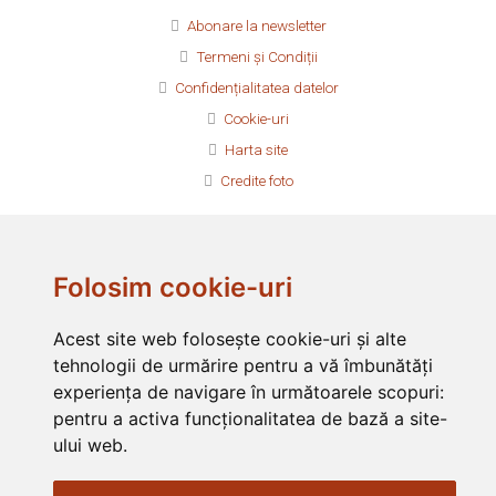
Abonare la newsletter
Termeni și Condiții
Confidențialitatea datelor
Cookie-uri
Harta site
Credite foto
Folosim cookie-uri
Asociația Filantropia Ortodoxă Alba Iulia este membru fondator al
Federației Filantropia
Acest site web folosește cookie-uri și alte
Asociația Filantropia Ortodoxă Alba Iulia este membru în
FONPC
tehnologii de urmărire pentru a vă îmbunătăți
experiența de navigare în următoarele scopuri:
Asociația Filantropia Ortodoxă Alba Iulia funcționează cu
pentru a activa funcționalitatea de bază a site-
binecuvântarea
Arhiepiscopia Ortodoxă Alba Iulia
ului web
.