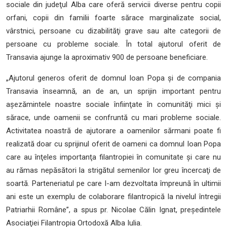
sociale din judeţul Alba care oferă servicii diverse pentru copii
orfani, copii din familii foarte sărace marginalizate social,
vârstnici, persoane cu dizabilităţi grave sau alte categorii de
persoane cu probleme sociale. În total ajutorul oferit de
Transavia ajunge la aproximativ 900 de persoane beneficiare.
„Ajutorul generos oferit de domnul Ioan Popa şi de compania
Transavia înseamnă, an de an, un sprijin important pentru
aşezămintele noastre sociale înfiinţate în comunităţi mici şi
sărace, unde oamenii se confruntă cu mari probleme sociale.
Activitatea noastră de ajutorare a oamenilor sărmani poate fi
realizată doar cu sprijinul oferit de oameni ca domnul Ioan Popa
care au înţeles importanţa filantropiei în comunitate şi care nu
au rămas nepăsători la strigătul semenilor lor greu încercaţi de
soartă. Parteneriatul pe care l-am dezvoltata împreună în ultimii
ani este un exemplu de colaborare filantropică la nivelul întregii
Patriarhii Române”, a spus pr. Nicolae Călin Ignat, preşedintele
Asociaţiei Filantropia Ortodoxă Alba Iulia.