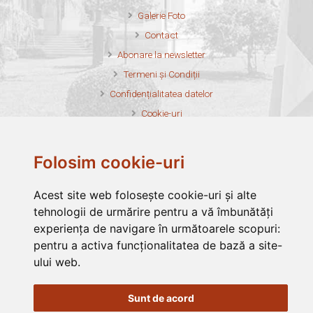
Galerie Foto
Contact
Abonare la newsletter
Termeni și Condiții
Confidențialitatea datelor
Cookie-uri
Harta site
Credite foto
Folosim cookie-uri
Acest site web folosește cookie-uri și alte
tehnologii de urmărire pentru a vă îmbunătăți
experiența de navigare în următoarele scopuri:
Asociația Filantropia Ortodoxă Alba Iulia este membru fondator al
pentru a activa funcționalitatea de bază a site-
Federației Filantropia
ului web
.
Asociația Filantropia Ortodoxă Alba Iulia este membru în
FONPC
Asociația Filantropia Ortodoxă Alba Iulia funcționează cu
Sunt de acord
binecuvântarea
Arhiepiscopia Ortodoxă Alba Iulia