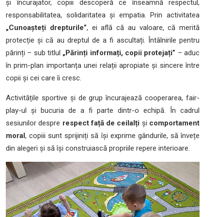
și încurajator, copiii descoperă ce înseamnă respectul,
responsabilitatea, solidaritatea și empatia. Prin activitatea
„Cunoașteți drepturile”
, ei află că au valoare, că merită
protecție și că au dreptul de a fi ascultați. Întâlnirile pentru
părinți – sub titlul
„Părinți informați, copii protejați”
– aduc
în prim-plan importanța unei relații apropiate și sincere între
copii și cei care îi cresc.
Activitățile sportive și de grup încurajează cooperarea, fair-
play-ul și bucuria de a fi parte dintr-o echipă. În cadrul
sesiunilor despre
respect față de ceilalți
și
comportament
moral
, copiii sunt sprijiniți să își exprime gândurile, să învețe
din alegeri și să își construiască propriile repere interioare.