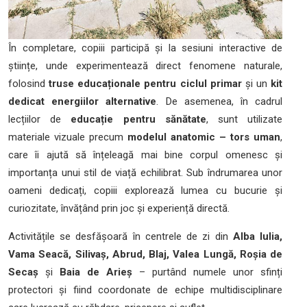
În completare, copiii participă și la sesiuni interactive de
științe, unde experimentează direct fenomene naturale,
folosind
truse educaționale pentru ciclul primar
și un
kit
dedicat energiilor alternative
. De asemenea, în cadrul
lecțiilor de
educație pentru sănătate
, sunt utilizate
materiale vizuale precum
modelul anatomic – tors uman
,
care îi ajută să înțeleagă mai bine corpul omenesc și
importanța unui stil de viață echilibrat. Sub îndrumarea unor
oameni dedicați, copiii explorează lumea cu bucurie și
curiozitate, învățând prin joc și experiență directă.
Activitățile se desfășoară în centrele de zi din
Alba Iulia,
Vama Seacă, Silivaș, Abrud, Blaj, Valea Lungă, Roșia de
Secaș
și
Baia de Arieș
– purtând numele unor sfinți
protectori și fiind coordonate de echipe multidisciplinare