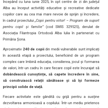
Începând cu luna iunie 2025, în opt centre de zi din județul
Alba au început activități educative și recreative dedicate
copiilor care au cea mai mare nevoie de sprijin și încredere,
în cadrul proiectului
„Copii pentru viitor! – Program de suport
pentru copil și familie”
(cod SMIS 329525), derulat de
Asociația Filantropia Ortodoxă Alba Iulia în parteneriat cu
Primăria Șona.
Aproximativ
240 de copii
din medii vulnerabile sunt implicați
în această etapă a proiectului, beneficiind de un program
complex care îmbină educația, consilierea, jocul și formarea
de valori, într-un cadru în care fiecare copil este încurajat să
dobândească cunoștințe, să capete încredere în sine,
să construiască relații sănătoase și să își formeze
principii solide de viață.
Fiecare activitate este gândită cu grijă pentru a susține
dezvoltarea armonioasă a copilului. Într-un mediu prietenos