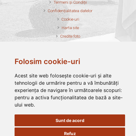
Termeni și Condiții
Confidențialitatea datelor
Cookie-uri
Harta site
Credite foto
Folosim cookie-uri
Asociația Filantropia Ortodoxă Alba Iulia este membru fondator al
Acest site web folosește cookie-uri și alte
Federației Filantropia
tehnologii de urmărire pentru a vă îmbunătăți
Asociația Filantropia Ortodoxă Alba Iulia este membru în
FONPC
experiența de navigare în următoarele scopuri:
Asociația Filantropia Ortodoxă Alba Iulia funcționează cu
pentru a activa funcționalitatea de bază a site-
binecuvântarea
Arhiepiscopia Ortodoxă Alba Iulia
ului web
.
Sunt de acord
Refuz