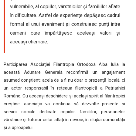
vulnerabile, al copiilor, vârstnicilor și familiilor aflate
în dificultate. Astfel de experiențe depășesc cadrul
formal al unui eveniment și construiesc punți între
oameni care împărtășesc aceleași valori și
aceeași chemare.
Participarea Asociației Filantropia Ortodoxă Alba Iulia la
această Adunare Generală reconfirmă un angajament
asumed conștient: acela de a fi nu doar o prezență locală, ci
un actor responsabil în rețeaua filantropică a Patriarhiei
Române. Cu aceeași deschidere și același spirit al filantropiei
creștine, asociația va continua să dezvolte proiecte și
servicii sociale dedicate copiilor, familiilor, persoanelor
vârstnice și tuturor celor aflați în nevoie, în slujba comunității
și a aproapelui.