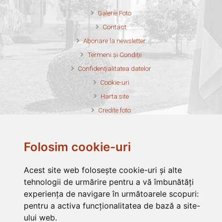
Galerie Foto
Contact
Abonare la newsletter
Termeni și Condiții
Confidențialitatea datelor
Cookie-uri
Harta site
Credite foto
Folosim cookie-uri
Asociația Filantropia Ortodoxă Alba Iulia este membru fondator al
Acest site web folosește cookie-uri și alte
Federației Filantropia
tehnologii de urmărire pentru a vă îmbunătăți
Asociația Filantropia Ortodoxă Alba Iulia este membru în
FONPC
experiența de navigare în următoarele scopuri:
pentru a activa funcționalitatea de bază a site-
Asociația Filantropia Ortodoxă Alba Iulia funcționează cu
ului web
.
binecuvântarea
Arhiepiscopia Ortodoxă Alba Iulia