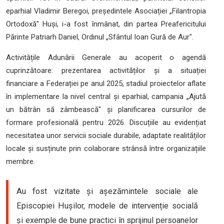
eparhial Vladimir Beregoi, președintele Asociației „Filantropia
Ortodoxă" Huși, i-a fost înmânat, din partea Preafericitului
Părinte Patriarh Daniel, Ordinul „Sfântul Ioan Gură de Aur".
Activitățile Adunării Generale au acoperit o agendă
cuprinzătoare: prezentarea activităților și a situației
financiare a Federației pe anul 2025, stadiul proiectelor aflate
în implementare la nivel central și eparhial, campania „Ajută
un bătrân să zâmbească" și planificarea cursurilor de
formare profesională pentru 2026. Discuțiile au evidențiat
necesitatea unor servicii sociale durabile, adaptate realităților
locale și susținute prin colaborare strânsă între organizațiile
membre.
Au fost vizitate și așezămintele sociale ale
Episcopiei Hușilor, modele de intervenție socială
și exemple de bune practici în sprijinul persoanelor