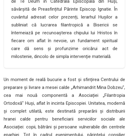
de Te Deum în Catedrala Episcopală din Huși,
săvârșită de Preasfințitul Părinte Episcop Ignatie. În
cuvântul adresat celor prezenți, Ierarhul Hușilor a
subliniat că lucrarea filantropică a Bisericii se
întemeiază pe recunoașterea chipului lui Hristos în
fiecare om aflat în nevoie, un fundament spiritual
care dă sens și profunzime oricărui act de
milostenie, dincolo de simpla intervenție materială.
Un moment de reală bucurie a fost și sfințirea Centrului de
preparare și livrare a mesei calde „Arhimandrit Mina Dobzeu",
cea mai nouă componentă a Asociației „Filantropia
Ortodoxă" Huși, aflat în incinta Episcopiei. Unitatea, modernă
și complet utilată, este destinată preparării și distribuirii
hranei calde pentru beneficiarii serviciilor sociale ale
Asociației: copii, bătrâni și persoane vulnerabile din centrele
eparhiei. Tot în cadrul evenimentului, părintelui consilier