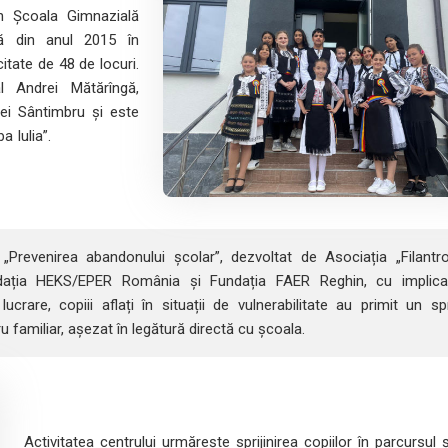
n Școala Gimnazială
ă din anul 2015 în
itate de 48 de locuri.
l Andrei Mătărîngă,
ei Sântimbru și este
a Iulia”.
i „Prevenirea abandonului școlar”, dezvoltat de Asociația „Filantr
ndația HEKS/EPER România și Fundația FAER Reghin, cu implica
lucrare, copiii aflați în situații de vulnerabilitate au primit un spr
u familiar, așezat în legătură directă cu școala.
Activitatea centrului urmărește sprijinirea copiilor în parcursul ș