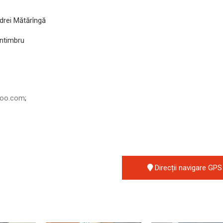
drei Mătărîngă
ântimbru
hoo.com
;
Direcții navigare GPS