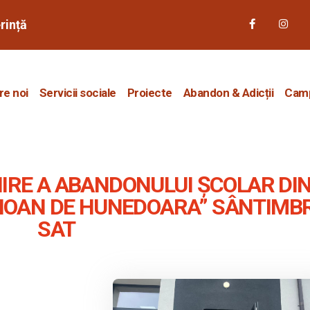
erință
re noi
Servicii sociale
Proiecte
Abandon & Adicții
Camp
IRE A ABANDONULUI ȘCOLAR DI
„IOAN DE HUNEDOARA” SÂNTIMB
SAT