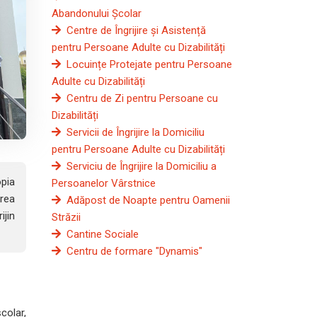
Abandonului Școlar
Centre de Îngrijire și Asistență
pentru Persoane Adulte cu Dizabilități
Locuințe Protejate pentru Persoane
Adulte cu Dizabilități
Centru de Zi pentru Persoane cu
Dizabilități
Servicii de Îngrijire la Domiciliu
pentru Persoane Adulte cu Dizabilități
Serviciu de Îngrijire la Domiciliu a
opia
Persoanelor Vârstnice
rea
Adăpost de Noapte pentru Oamenii
ijin
Străzii
Cantine Sociale
Centru de formare "Dynamis"
colar,