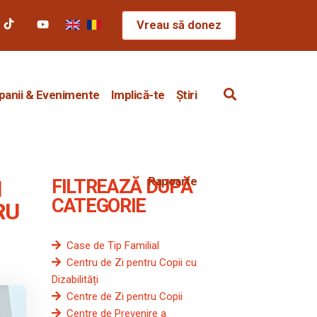
Vreau să donez
anii & Evenimente
Implică-te
Știri
Rapoarte
N
FILTREAZĂ DUPĂ
CATEGORIE
RU
Case de Tip Familial
Centru de Zi pentru Copii cu
Dizabilități
Centre de Zi pentru Copii
Centre de Prevenire a