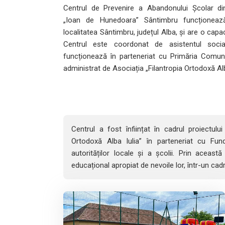
Centrul de Prevenire a Abandonului Școlar di
„Ioan de Hunedoara” Sântimbru funcționeaz
localitatea Sântimbru, județul Alba, și are o capac
Centrul este coordonat de asistentul socia
funcționează în parteneriat cu Primăria Comun
administrat de Asociația „Filantropia Ortodoxă Alb
Centrul a fost înființat în cadrul proiectulu
Ortodoxă Alba Iulia” în parteneriat cu Fu
autorităților locale și a școlii. Prin această 
educațional apropiat de nevoile lor, într-un cadr