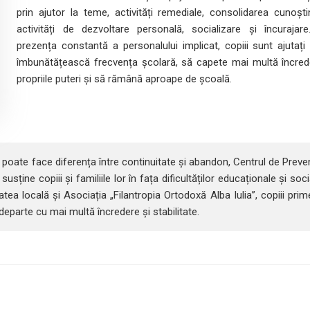
prin ajutor la teme, activități remediale, consolidarea cunoștin
activități de dezvoltare personală, socializare și încurajare
prezența constantă a personalului implicat, copiii sunt ajutați 
îmbunătățească frecvența școlară, să capete mai multă încred
propriile puteri și să rămână aproape de școală.
mp poate face diferența între continuitate și abandon, Centrul de Preve
ține copiii și familiile lor în fața dificultăților educaționale și soci
atea locală și Asociația „Filantropia Ortodoxă Alba Iulia”, copiii pri
departe cu mai multă încredere și stabilitate.