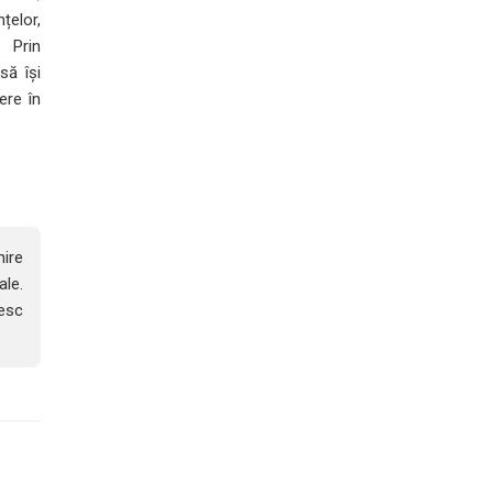
țelor,
. Prin
să își
ere în
nire
ale.
mesc